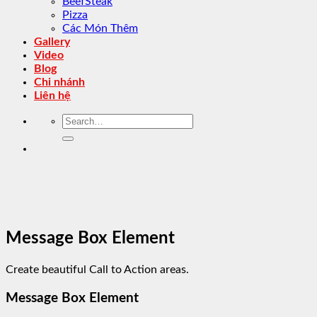
BeefSteak
Pizza
Các Món Thêm
Gallery
Video
Blog
Chi nhánh
Liên hệ
Search
for:
Message Box Element
Create beautiful Call to Action areas.
Message Box Element