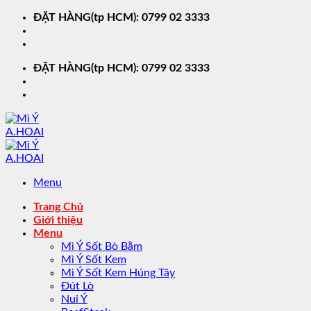
Chuyển
ĐẶT HÀNG(tp HCM): 0799 02 3333
đến
nội
dung
ĐẶT HÀNG(tp HCM): 0799 02 3333
Menu
Trang Chủ
Giới thiệu
Menu
Mì Ý Sốt Bò Bằm
Mì Ý Sốt Kem
Mì Ý Sốt Kem Húng Tây
Đút Lò
Nui Ý