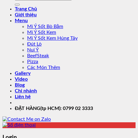
for:
Trang Chủ
Giới thiệu
Menu
Mì Ý Sốt Bò Bằm
Mì Ý Sốt Kem
Mì Ý Sốt Kem Húng Tây
Đút Lò
Nui Ý
BeefSteak
Pizza
Các Món Thêm
Gallery
Video
Blog
Chi nhánh
Liên hệ
ĐẶT HÀNG(tp HCM): 0799 02 3333
Login