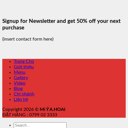
Signup for Newsletter and get
50% off
your next
purchase
(insert contact form here)
Trang Chủ
Giới thiệu
Menu
Gallery
Video
Blog
Chi nhánh
Liên hệ
Copyright 2026 ©
Mì Ý A.HOAI
ĐẶT HÀNG : 0799 02 3333
Search