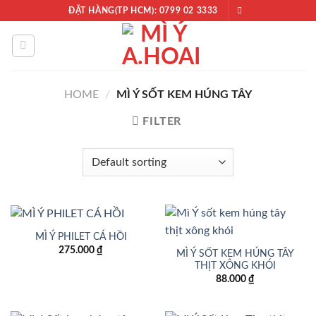
Chuyển
ĐẶT HÀNG(TP HCM): 0799 02 3333
đến
nội
dung
HOME
/
MÌ Ý SỐT KEM HÚNG TÂY
FILTER
MÌ Ý PHILET CÁ HỒI
275.000
₫
MÌ Ý SỐT KEM HÚNG TÂY
THỊT XÔNG KHÓI
88.000
₫