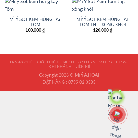
MÌ Ý SỐT KEM HÚNG TÂY
MỲ Ý SỐT KEM HÚNG TÂY
TÔM
TÔM THỊT XÔNG KHÓI
100.000
₫
120.000
₫
TRANG CHỦ
GIỚI THIỆU
MENU
GALLERY
VIDEO
BLOG
CHI NHÁNH
LIÊN HỆ
Copyright 2026 ©
Mì Ý A.HOAI
ĐẶT HÀNG : 0799 02 3333