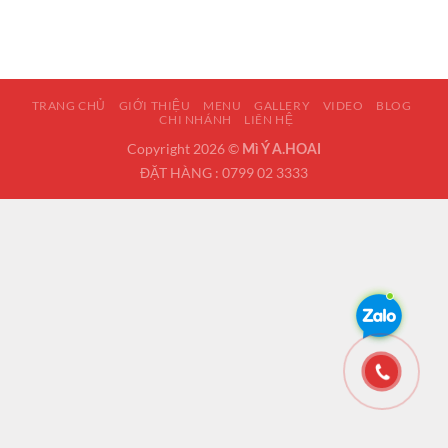
TRANG CHỦ
GIỚI THIỆU
MENU
GALLERY
VIDEO
BLOG
CHI NHÁNH
LIÊN HỆ
Copyright 2026 ©
Mì Ý A.HOAI
ĐẶT HÀNG : 0799 02 3333